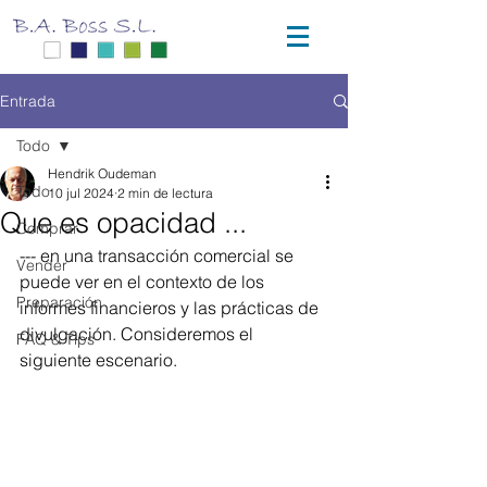
Entrada
Todo
Hendrik Oudeman
Todo
10 jul 2024
2 min de lectura
Que es opacidad ...
Comprar
--- en una transacción comercial se 
Vender
puede ver en el contexto de los 
Preparación
informes financieros y las prácticas de 
divulgación. Consideremos el 
FAQ & Tips
siguiente escenario.