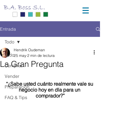
Entrada
Todo
Hendrik Oudeman
Todo
25 may
2 min de lectura
La Gran Pregunta
Comprar
Vender
“¿Sabe usted cuánto realmente vale su 
Preparación
negocio hoy en día para un 
comprador?”
FAQ & Tips