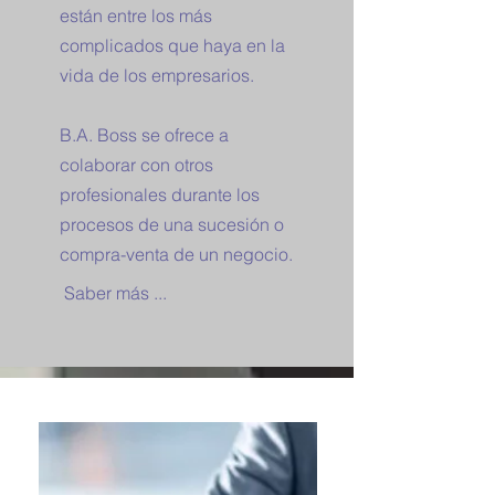
están entre los más
complicados que haya en la
vida de los empresarios.
B.A. Boss se ofrece a
colaborar con otros
profesionales durante los
procesos de una sucesión o
compra-venta de un negocio.
Saber más ...