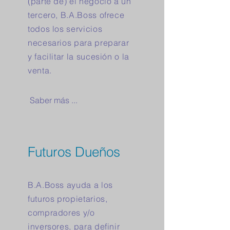
(parte de) el negocio a un
tercero, B.A.Boss ofrece
todos los servicios
necesarios para preparar
y facilitar la sucesión o la
venta.
Saber más ...
Futuros Dueños
B.A.Boss ayuda a los
futuros propietarios,
compradores y/o
inversores, para definir