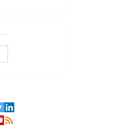
 que B.A. Boss S.L. para
ompra de un negocio en
aña?
 en social media: