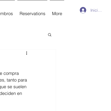
Iniciar sesi
embros
Reservations
More
de compra 
s, tanto para 
que se suelen 
 deciden en 