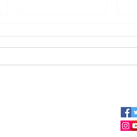
¿Vender mi negocio? ¡Se
¿Por
vende solo!
la c
Esp
Cooperamos y colaboramos con varias
Siganos
otras empresas profesionales:
 una
www.empresius.com
www.mynbest.com
www.bizalia.com
www.roadbookmakers.com