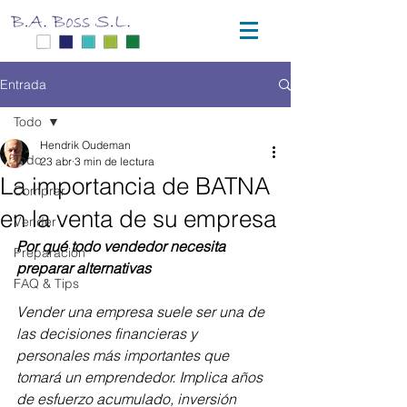
Entrada
Todo
Hendrik Oudeman
Todo
23 abr
3 min de lectura
La importancia de BATNA
Comprar
en la venta de su empresa
Vender
Por qué todo vendedor necesita 
Preparación
preparar alternativas
FAQ & Tips
Vender una empresa suele ser una de 
las decisiones financieras y 
personales más importantes que 
tomará un emprendedor. Implica años 
de esfuerzo acumulado, inversión 