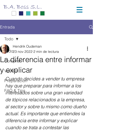
Entrada
Todo
Hendrik Oudeman
Todo
23 nov 2022
2 min de lectura
La diferencia entre informar
Comprar
y explicar
Vender
Cuando decides a vender tu empresa 
Preparación
hay que preparar para informar a los 
FAQ & Tips
interesados sobre una gran variedad 
de tópicos relacionados a la empresa, 
al sector y sobre tu mismo como dueño 
actual. Es importante que entiendes la 
diferencia entre informar y explicar 
cuando se trata a contestar las 