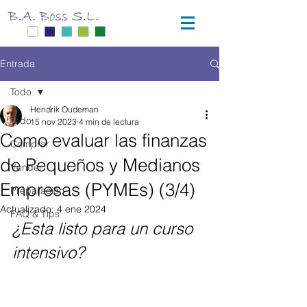
Entrada
Todo
Hendrik Oudeman
Todo
15 nov 2023
4 min de lectura
Como evaluar las finanzas
Comprar
de Pequeños y Medianos
Vender
Empresas (PYMEs) (3/4)
Preparación
Actualizado:
4 ene 2024
FAQ & Tips
¿Esta listo para un curso 
intensivo?