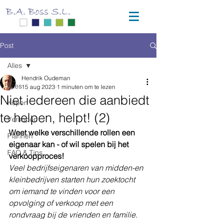
Post
Alles
Hendrik Oudeman
Alles
15 aug 2023
1 minuten om te lezen
Niet iedereen die aanbiedt
Kopen
te helpen, helpt! (2)
Verkopen
Weet welke verschillende rollen een 
Plannen
eigenaar kan - of wil spelen bij het 
FAQ & Tips
verkoopproces!
Veel bedrijfseigenaren van midden-en 
kleinbedrijven starten hun zoektocht 
om iemand te vinden voor een 
opvolging of verkoop met een 
rondvraag bij de vrienden en familie. 