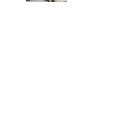
Trots lid sinds 2003
We werken samen met andere
professionele partijen als:
www.empresius.com
www.mynbest.com
www.bizalia.com
www.roadbookmakers.com
Neem contact op