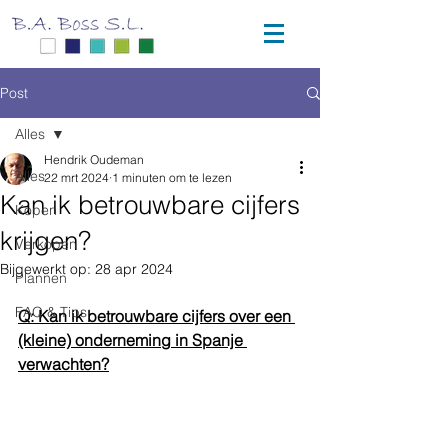
Post
Alles
Hendrik Oudeman
Alles
22 mrt 2024
1 minuten om te lezen
Kan ik betrouwbare cijfers
Kopen
krijgen?
Verkopen
Bijgewerkt op:
28 apr 2024
Plannen
FAQ & Tips
Q: Kan ik betrouwbare cijfers over een 
(kleine) onderneming in Spanje 
verwachten?