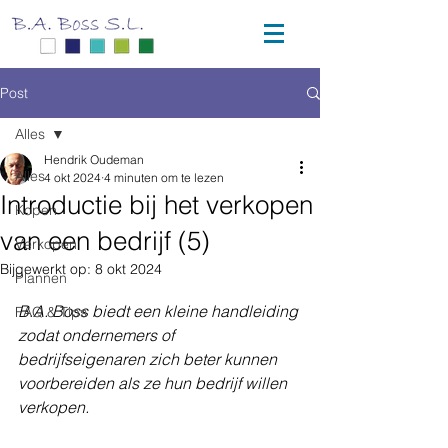
Post
Alles
Hendrik Oudeman
Alles
4 okt 2024
4 minuten om te lezen
Introductie bij het verkopen
Kopen
van een bedrijf (5)
Verkopen
Bijgewerkt op:
8 okt 2024
Plannen
B.A. Boss biedt een kleine handleiding 
FAQ & Tips
zodat ondernemers of 
bedrijfseigenaren zich beter kunnen 
voorbereiden als ze hun bedrijf willen 
verkopen.