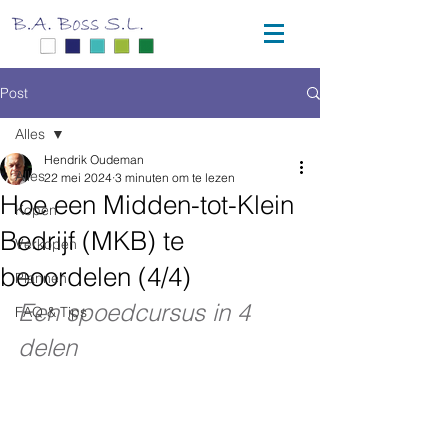
Post
Alles
Hendrik Oudeman
Alles
22 mei 2024
3 minuten om te lezen
Hoe een Midden-tot-Klein
Kopen
Bedrijf (MKB) te
Verkopen
beoordelen (4/4)
Plannen
Een spoedcursus in 4 
FAQ & Tips
delen