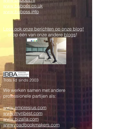
www.baboss.nl
www.baboss.co.uk
www.baboss.info
Lees ook onze berichten op onze blog!
.. of op één van onze andere
blogs
!
Trots lid sinds 2003
We werken samen met andere
professionele partijen als:
www.empresius.com
www.mynbest.com
www.bizalia.com
www.roadbookmakers.com