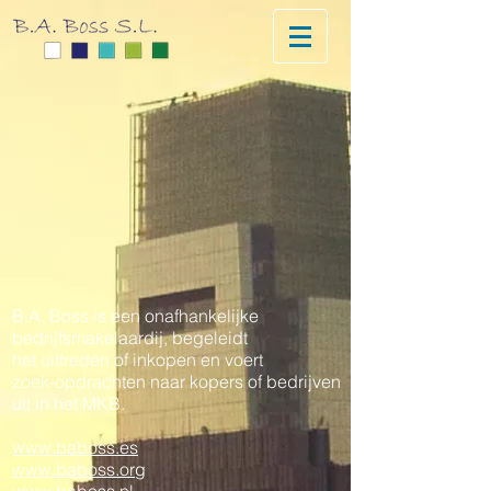
B.A. Boss is een onafhankelijke
bedrijfsmakelaardij, begeleidt
het uittreden of inkopen en voert
zoek-opdrachten naar kopers of bedrijven
uit in het MKB.
www.baboss.es
www.baboss.org