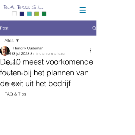
Post
Alles
Hendrik Oudeman
Alles
3 jul 2023
3 minuten om te lezen
De 10 meest voorkomende
Kopen
fouten bij het plannen van
Verkopen
de exit uit het bedrijf
Plannen
FAQ & Tips