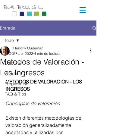
Entrada
Todo
Hendrik Oudeman
Todo
27 abr 2022
4 min de lectura
Metodos de Valoración -
Comprar
Los Ingresos
Vender
METODOS DE VALORACION - LOS 
Preparación
INGRESOS
FAQ & Tips
Conceptos de valoración
Existen diferentes metodologías de 
valoración generalizadamente 
aceptadas y utilizadas por 