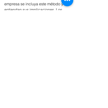
empresa se incluya este método y se 
entiendan sus implicaciones. Los 
resultados obtenidos de valor a través 
de otros métodos deben ser 
reconciliados con éste, que considera 
la base de obtención de valor futuros 
flujos de ingresos.
Planificar
Preparación
Venta
Ver todo
Entradas recientes