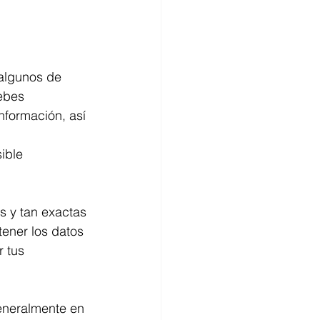
algunos de 
ebes 
nformación, así 
ible 
 y tan exactas 
ener los datos 
 tus 
eneralmente en 