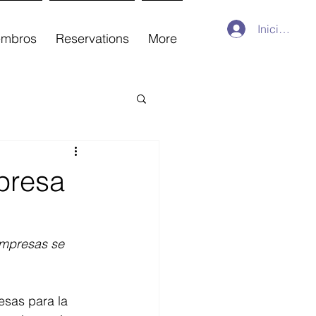
Iniciar sesi
embros
Reservations
More
presa
empresas se 
sas para la 