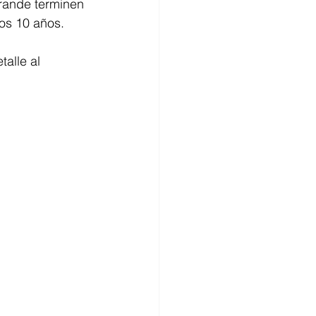
rande terminen 
mos 10 años.
alle al 