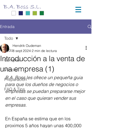
Entrada
Todo
Hendrik Oudeman
Todo
8 sept 2024
2 min de lectura
Introducción a la venta de
Comprar
una empresa (1)
Vender
B.A. Boss les ofrece un pequeña guia 
Preparación
para que los dueños de negocios o 
FAQ & Tips
empresas se puedan prepararse mejor 
en el caso que quieran vender sus 
empresas.
En España se estima que en los 
proximos 5 años hayan unas 400,000 