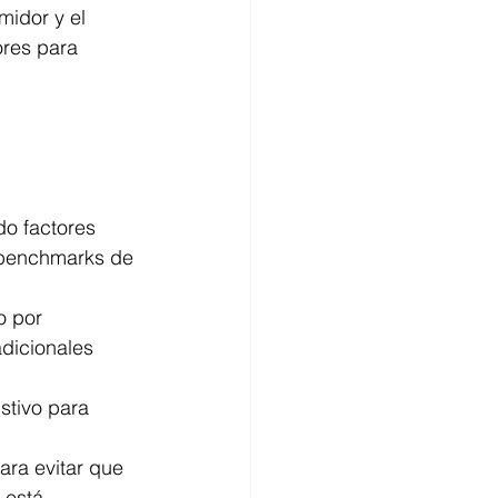
midor y el 
ores para 
do factores 
s benchmarks de 
o por 
dicionales 
stivo para 
ra evitar que 
 está 