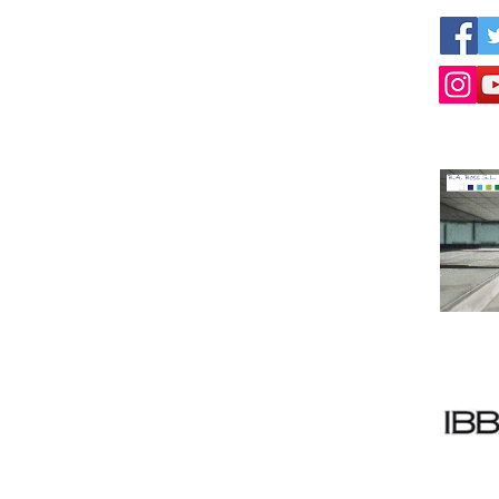
otras empresas profesionales:
 una
www.empresius.com
www.mynbest.com
www.bizalia.com
www.roadbookmakers.com
Contáctanos
Miembr