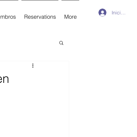
Iniciar sesi
embros
Reservations
More
en