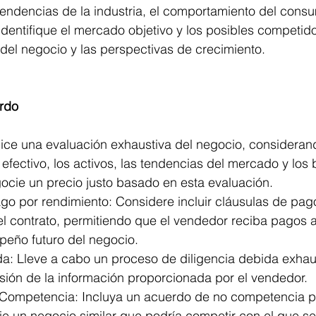
tendencias de la industria, el comportamiento del consu
 Identifique el mercado objetivo y los posibles competid
d del negocio y las perspectivas de crecimiento.
rdo
lice una evaluación exhaustiva del negocio, consideran
 efectivo, los activos, las tendencias del mercado y lo
gocie un precio justo basado en esta evaluación.
go por rendimiento: Considere incluir cláusulas de pag
el contrato, permitiendo que el vendedor reciba pagos a
eño futuro del negocio.
da: Lleve a cabo un proceso de diligencia debida exhau
cisión de la información proporcionada por el vendedor.
Competencia: Incluya un acuerdo de no competencia pa
ie un negocio similar que podría competir con el que se