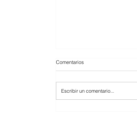
Comentarios
Escribir un comentario...
¿Vender mi negocio? ¡Se
vende solo!
B.A. Boss es una agencia para la